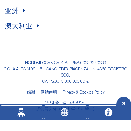
亚洲
澳大利亚
NORDMECCANICA SPA - P.IVA:00333340339
C.C.I.A.A. PC N.99115 - CANC. TRIB. PIACENZA - N. 4868 REGISTRO
SOC.
CAP. SOC. 5.000.000,00 €
感谢
网站声明
Privacy & Cookies Policy
沪ICP备18016209号-1
沪公网安备 31011502015686号