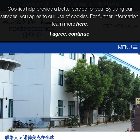
诺德美克全球
工作机会
新闻
下载区域登录
Cookies help provide a better service for you. By using our
services, you agree to our use of cookies. For further information,
here
learn more
.
INTERNATIONAL
I agree, continue
.
MENU
联络人
>
诺德美克在全球