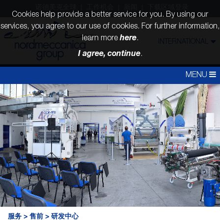
诺德美克全球
工作机会
新闻
下载区域登录
Cookies help provide a better service for you. By using our
services, you agree to our use of cookies. For further information,
here
learn more
.
INTERNATIONAL
I agree, continue
.
MENU
服务
>
售前
>
研发中心